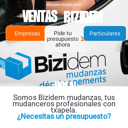
Bizidem mudanzas
VENTAS
BIZIDEM
Pide tu
Empresas
Particulares
presupuesto
ahora
¡HOLA!
Somos Bizidem mudanzas, tus
mudanceros profesionales con
txapela.
¿Necesitas un presupuesto?