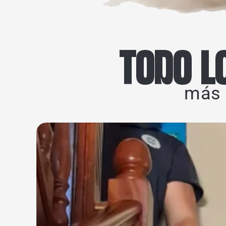
TODO L
más 