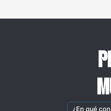
P
M
¿En qué con