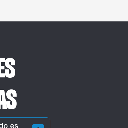
ES
AS
do es