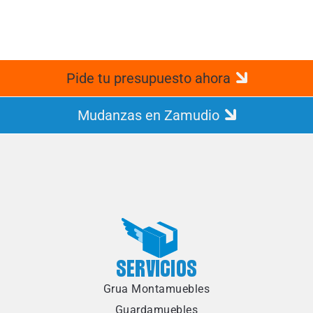
Pide tu presupuesto ahora
Mudanzas en Zamudio
SERVICIOS
Grua Montamuebles
Guardamuebles